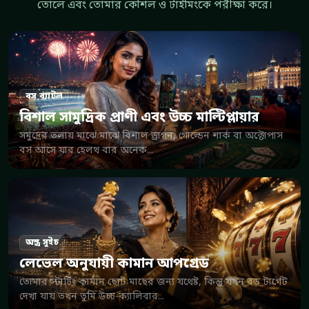
তোলে এবং তোমার কৌশল ও টাইমিংকে পরীক্ষা করে।
বস ব্যাটল
বিশাল সামুদ্রিক প্রাণী এবং উচ্চ মাল্টিপ্লায়ার
সমুদ্রের তলায় মাঝে মাঝে বিশাল ড্রাগন, গোল্ডেন শার্ক বা অক্টোপাস
বস আসে যার হেলথ বার অনেক...
অস্ত্র সুইচ
লেভেল অনুযায়ী কামান আপগ্রেড
তোমার স্টার্টিং কামান ছোট মাছের জন্য যথেষ্ট, কিন্তু যখন বড় টার্গেট
দেখা যায় তখন তুমি উচ্চ-ক্যালিবার...