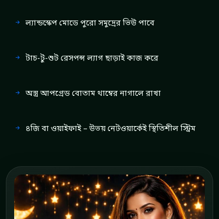
ল্যান্ডস্কেপ মোডে পুরো সমুদ্রের ভিউ পাবে
টাচ-টু-শুট রেসপন্স ল্যাগ ছাড়াই কাজ করে
অস্ত্র আপগ্রেড বোতাম থাম্বের নাগালে রাখা
৪জি বা ওয়াইফাই – উভয় নেটওয়ার্কেই স্থিতিশীল স্ট্রিম