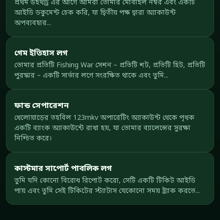
প্রথম উইথড্র এর আগে আমরা তোমার মোবাইল নম্বর এবং একটি
আইডি ডকুমেন্ট চেক করি, যা দ্বিতীয় পক্ষ দ্বারা অ্যাকাউন্ট
অপব্যবহার...
গেম ইতিহাস লগ
তোমার প্রতিটি Fishing War সেশন – প্রতিটি শট, প্রতিটি হিট, প্রতিটি
পুরস্কার – একটি সার্ভার লগে সংরক্ষিত থাকে এবং তুমি...
ফান্ড সেপারেশন
খেলোয়াড়ের তহবিল 123mkv অপারেটিং অ্যাকাউন্ট থেকে পৃথক
একটি ব্যাংক অ্যাকাউন্টে রাখা হয়, যা তোমার ব্যালেন্সের সুরক্ষা
নিশ্চিত করে।
কাস্টমার সাপোর্ট পাবলিক লগ
তুমি যদি কোনো বিরোধ রিপোর্ট করো, সেটি একটি টিকিট আইডি
পায় এবং তুমি সেই টিকিটের স্ট্যাটাস যেকোনো সময় ট্র্যাক করতে...