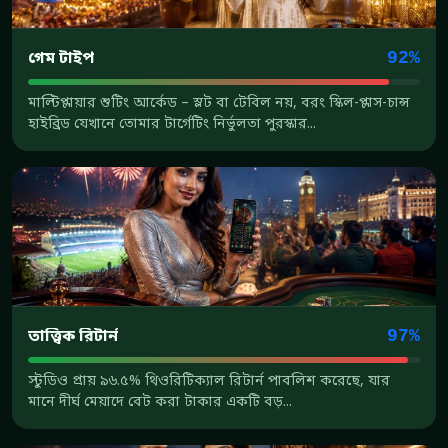
গেম টাইপ
92%
মাল্টিপ্লায়ার শুটিং আর্কেড – স্লট বা টেবিল নয়, বরং স্কিল-প্লাস-চান্স
হাইব্রিড যেখানে তোমার টার্গেটিং নির্ভুলতা পুরস্কার...
তাত্ত্বিক রিটার্ন
97%
স্টুডিও প্রায় ৯৬.৫% থিওরিটিক্যাল রিটার্ন পাবলিশ করেছে, যার
মানে দীর্ঘ মেয়াদে বেট করা টাকার একটি বড়...