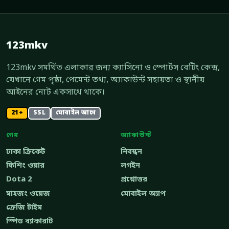
123mkv
123mkv সমর্থিত এলাকার জন্য ক্যাসিনো ও স্পোর্টস বেটিং কেন্দ্র,
যেখানে গেম পৃষ্ঠা, পেমেন্ট তথ্য, অ্যাকাউন্ট সহায়তা ও স্থানীয়
আইনের নোট একসাথে থাকে।
21+
SSL
মোবাইল আগে
গেম
অ্যাকাউন্ট
ঢাকা ক্রিকেট
নিবন্ধন
ফিশিং ওয়ার
লগইন
Dota 2
প্রশ্নোত্তর
মাহজং ওয়েজ
মোবাইল অ্যাপ
ক্রেজি টাইম
স্পিড ব্যাকারাট