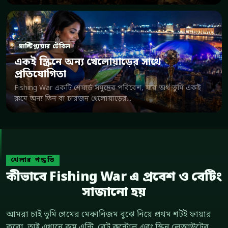
মাল্টিপ্লায়ার টেবিল
একই স্ক্রিনে অন্য খেলোয়াড়ের সাথে
প্রতিযোগিতা
Fishing War একটি শেয়ার্ড সমুদ্রের পরিবেশ, যার অর্থ তুমি একই
রুমে অন্য তিন বা চারজন খেলোয়াড়ের...
খেলার পদ্ধতি
কীভাবে Fishing War এ প্রবেশ ও বেটিং
সাজানো হয়
আমরা চাই তুমি গেমের মেকানিজম বুঝে নিয়ে প্রথম শটই ফায়ার
করো, তাই এখানে রুম এন্ট্রি, বেট কন্ট্রোল এবং স্ক্রিন লেআউটের