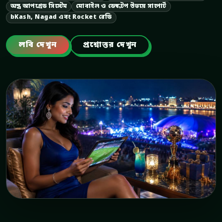
অস্ত্র আপগ্রেড সিস্টেম
মোবাইল ও ডেস্কটপ উভয়ে সাপোর্ট
bKash, Nagad এবং Rocket রেডি
লবি দেখুন
প্রশ্নোত্তর দেখুন