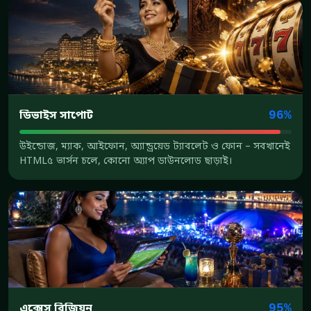
ডিভাইস সাপোর্ট
96%
উইন্ডোজ, ম্যাক, আইফোন, অ্যান্ড্রয়েড ট্যাবলেট ও ফোন – সবখানেই
HTML৫ ভার্সন চলে, কোনো অ্যাপ ডাউনলোড ছাড়াই।
এক্সেস রিজিয়ন
95%