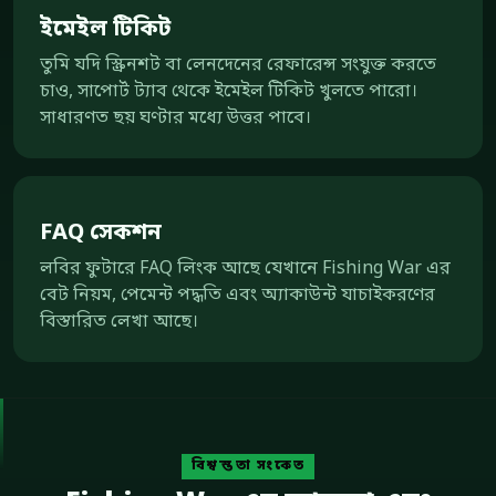
ইমেইল টিকিট
তুমি যদি স্ক্রিনশট বা লেনদেনের রেফারেন্স সংযুক্ত করতে
চাও, সাপোর্ট ট্যাব থেকে ইমেইল টিকিট খুলতে পারো।
সাধারণত ছয় ঘণ্টার মধ্যে উত্তর পাবে।
FAQ সেকশন
লবির ফুটারে FAQ লিংক আছে যেখানে Fishing War এর
বেট নিয়ম, পেমেন্ট পদ্ধতি এবং অ্যাকাউন্ট যাচাইকরণের
বিস্তারিত লেখা আছে।
বিশ্বস্ততা সংকেত