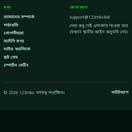
তথ্য
যোগাযোগ
আমাদের সম্পর্কে
support@123mkv.bid
শর্তাবলি
সেবা শুধু সেই এলাকায় পাওয়া যায়
যেখানে স্থানীয় আইন অনুমতি দেয়।
গোপনীয়তা
আইনি তথ্য
লাইভ ক্যাসিনো
স্লট গেম
স্পোর্টস বেটিং
সাইটম্যাপ
© 2026 123mkv. সর্বস্বত্ব সংরক্ষিত।