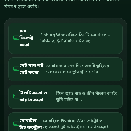
বিবরণ তুলে ধরছি।
রুম
Fishing War লবিতে তিনটি রুম থাকে –
সিলেক্ট
বিগিনার, ইন্টারমিডিয়েট এবং...
করো
বেট পার শট
তোমার কামানের নিচে একটি স্লাইডার
সেট করো
দেখবে যেখানে তুমি প্রতি শটের...
টার্গেট করো ও
স্ক্রিন জুড়ে মাছ ও জীব সাঁতার কাটে;
ফায়ার করো
তুমি মাউস বা...
মোবাইল
মোবাইলে Fishing War পোর্ট্রেট ও
টাচ কন্ট্রোল
ল্যান্ডস্কেপ দুই মোডেই চলে। ল্যান্ডস্কেপে...